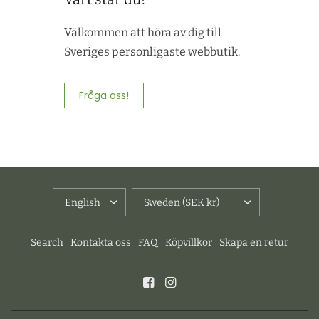
Välkommen att höra av dig till
Sveriges personligaste webbutik.
Fråga oss!
UPDATE
UPDATE
COUNTRY/REGION
COUNTRY/REGION
Search
Kontakta oss
FAQ
Köpvillkor
Skapa en retur